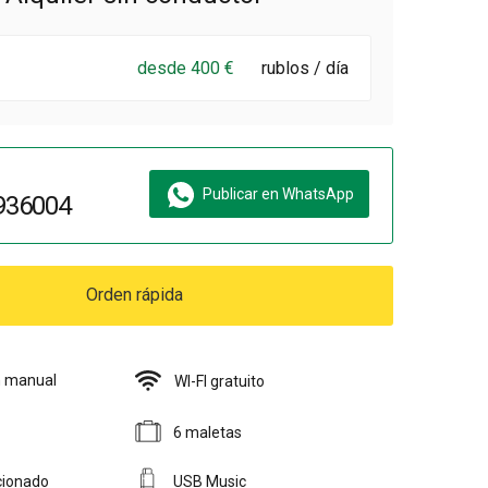
desde 400 €
rublos / día
Publicar en WhatsApp
936004
Orden rápida
n manual
WI-FI gratuito
6 maletas
cionado
USB Music