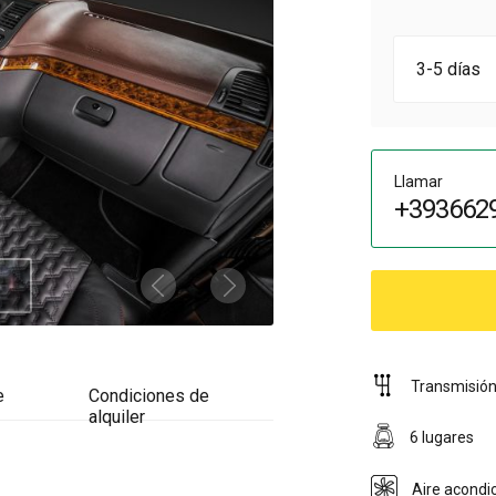
3-5 días
Llamar
+393662
Transmisió
e
Condiciones de
alquiler
6 lugares
Aire acondi