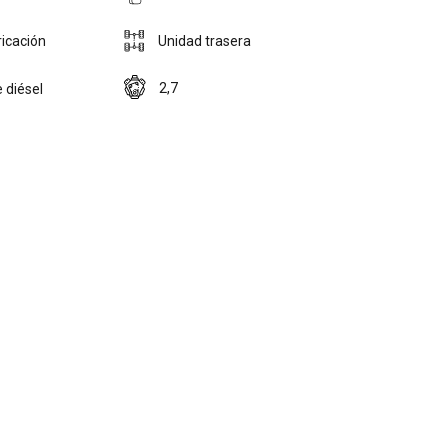
icación
Unidad trasera
2,7
 diésel