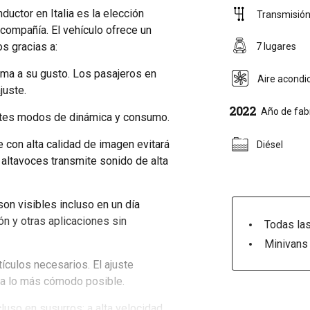
uctor en Italia es la elección
Transmisión
 compañía. El vehículo ofrece un
os gracias a:
7 lugares
lima a su gusto. Los pasajeros en
Aire acondi
juste.
2022
Año de fab
ntes modos de dinámica y consumo.
 con alta calidad de imagen evitará
Diésel
e altavoces transmite sonido de alta
on visibles incluso en un día
ión y otras aplicaciones sin
Todas las
Minivans 
culos necesarios. El ajuste
ea lo más cómodo posible.
luso en susurros: a alta velocidad,