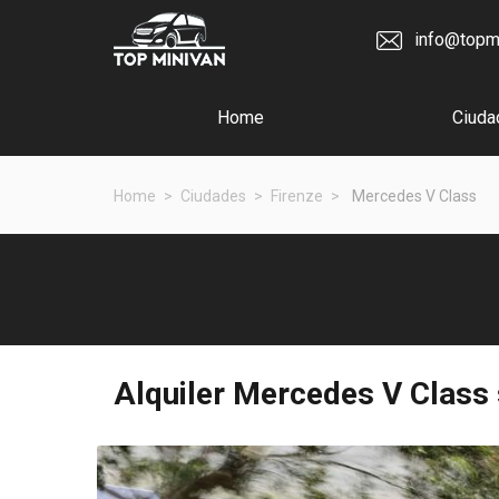
info@topm
Home
Ciuda
Home
Ciudades
Firenze
Mercedes V Class
Alquiler
Mercedes V Class