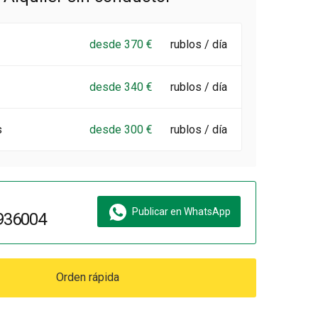
desde 370 €
rublos / día
desde 340 €
rublos / día
s
desde 300 €
rublos / día
Publicar en WhatsApp
936004
Orden rápida