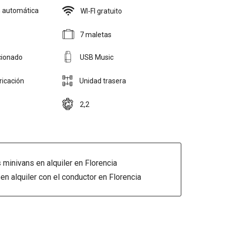
 automática
WI-FI gratuito
7 maletas
cionado
USB Music
ricación
Unidad trasera
2,2
 minivans en alquiler en Florencia
en alquiler con el conductor en Florencia