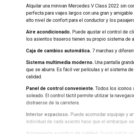
Alquilar una minivan Mercedes V Class 2022 sin cond
perfecta para viajes largos con una gran y amigable
alto nivel de confort para el conductor y los pasajer
Aire acondicionado.
Puede ajustar el control de c
los asientos traseros tienen su propio sistema de a
Caja de cambios automática.
7 marchas y difere
Sistema multimedia moderno.
Una pantalla grande
que se aburra. Es fácil ver películas y el sistema d
calidad.
Panel de control conveniente.
Todos los iconos s
soleado. El control táctil permite utilizar la navegac
distraerse de la carretera.
Interior espacioso.
Puede acomodar equipaje y artí
individual de cada asiento hace que el embarque s
Aislamiento acústico de calidad.
Puede hablar inc