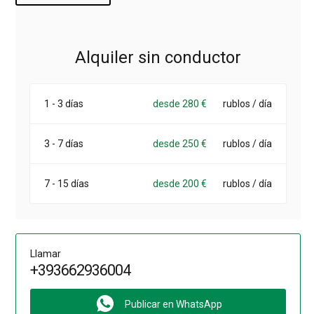
Para alquilar una minivan Renault Traffic en Italia,
escríbanos o llámenos por WhatsApp (
simplemente
haciendo clic en el enlace
). Le responderemos a sus
preguntas, calcularemos el costo del alquiler y
Alquiler sin conductor
confirmaremos el tiempo y lugar para la entrega gratuita
del coche.
1 - 3 días
desde 280 €
rublos / día
3 - 7 días
desde 250 €
rublos / día
7 - 15 días
desde 200 €
rublos / día
Llamar
+393662936004
Publicar en WhatsApp