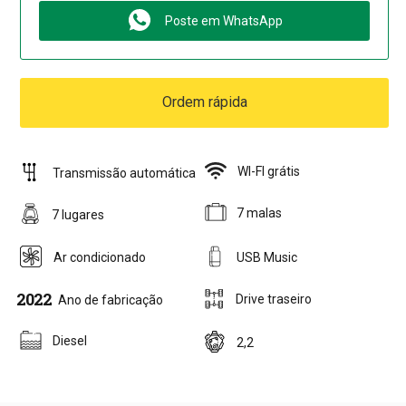
Poste em WhatsApp
Ordem rápida
WI-FI grátis
Transmissão automática
7 malas
7 lugares
Ar condicionado
USB Music
2022
Drive traseiro
Ano de fabricação
Diesel
2,2