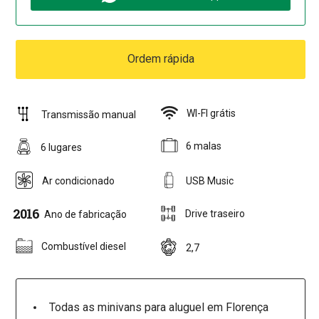
Ordem rápida
WI-FI grátis
Transmissão manual
6 malas
6 lugares
Ar condicionado
USB Music
2016
Drive traseiro
Ano de fabricação
Combustível diesel
2,7
Todas as minivans para aluguel em Florença