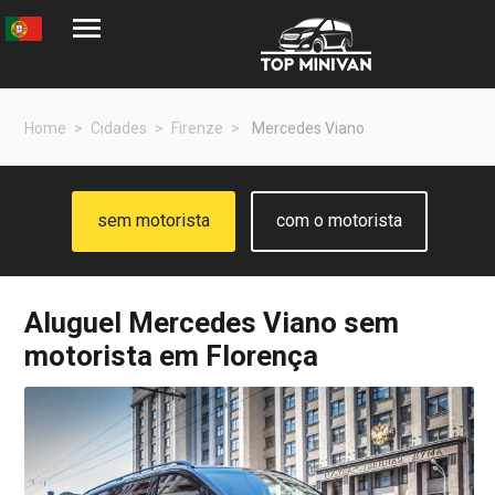
Home
Cidades
Firenze
Mercedes Viano
sem motorista
com o motorista
Aluguel
Mercedes Viano
sem
motorista em Florença