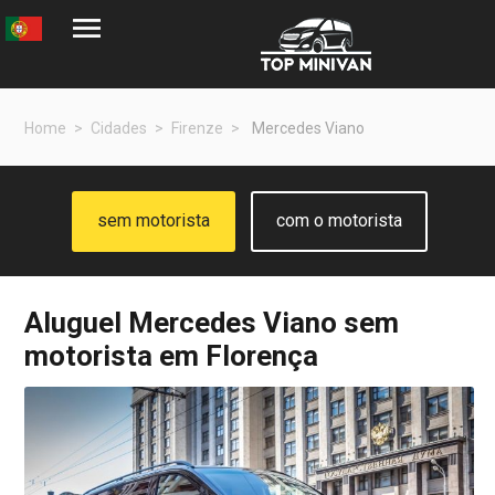
Home
Cidades
Firenze
Mercedes Viano
sem motorista
com o motorista
Aluguel
Mercedes Viano
sem
motorista em Florença