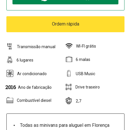
Ordem rápida
WI-FI grátis
Transmissão manual
6 malas
6 lugares
Ar condicionado
USB Music
2016
Drive traseiro
Ano de fabricação
Combustível diesel
2,7
Todas as minivans para aluguel em Florença