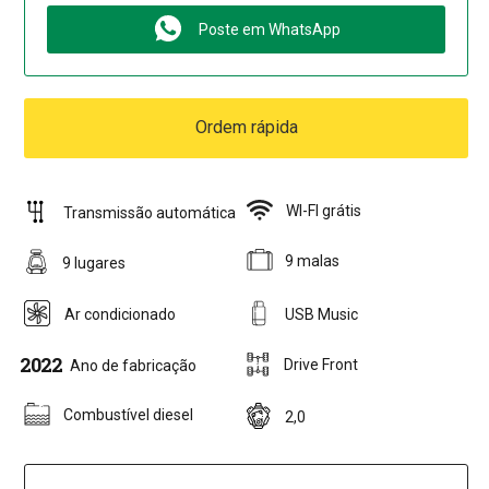
Poste em WhatsApp
Ordem rápida
WI-FI grátis
Transmissão automática
9 malas
9 lugares
Ar condicionado
USB Music
2022
Drive Front
Ano de fabricação
Combustível diesel
2,0