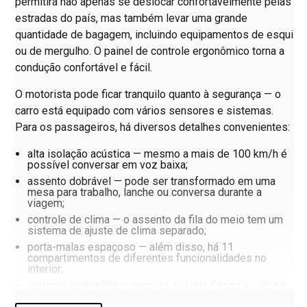
permitirá não apenas se deslocar confortavelmente pelas
estradas do país, mas também levar uma grande
quantidade de bagagem, incluindo equipamentos de esqui
ou de mergulho. O painel de controle ergonômico torna a
condução confortável e fácil.
O motorista pode ficar tranquilo quanto à segurança — o
carro está equipado com vários sensores e sistemas.
Para os passageiros, há diversos detalhes convenientes:
alta isolação acústica — mesmo a mais de 100 km/h é
possível conversar em voz baixa;
assento dobrável — pode ser transformado em uma
mesa para trabalho, lanche ou conversa durante a
viagem;
controle de clima — o assento da fila do meio tem um
sistema de ajuste de clima separado;
porta-malas espaçoso — além disso, há 11
compartimentos de diferentes funcionalidades no
interior;
sistema multimídia — permite assistir filmes e vídeos,
ouvir música ou usar todas as funções de navegação.