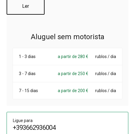
Ler
Para alugar uma minivan Renault Trafic na Itália, escreva
ou ligue para nós no WhatsApp (
basta clicar no link
). Nós
responderemos às suas perguntas, calcularemos o custo
do aluguel e confirmaremos o horário e local para a
Aluguel sem motorista
entrega gratuita do carro.
1 - 3 dias
a partir de 280 €
rublos / dia
3 - 7 dias
a partir de 250 €
rublos / dia
7 - 15 dias
a partir de 200 €
rublos / dia
Ligue para
+393662936004