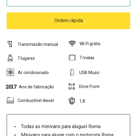
Ordem rápida
WI-FI grátis
Transmissão manual
7 malas
7 lugares
Ar condicionado
USB Music
2017
Drive Front
Ano de fabricação
Combustível diesel
1,8
Todas as minivans para aluguel Roma
Minivans para alugar com o motorista Roma