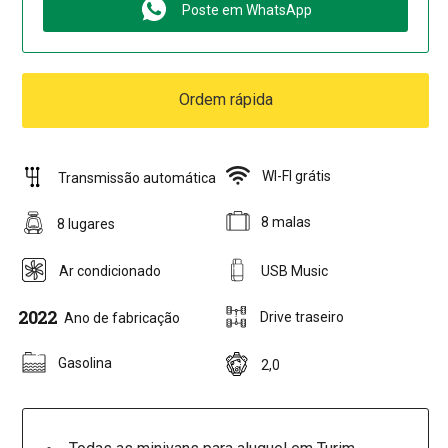
Poste em WhatsApp
Ordem rápida
WI-FI grátis
Transmissão automática
8 malas
8 lugares
Ar condicionado
USB Music
2022
Drive traseiro
Ano de fabricação
Gasolina
2,0