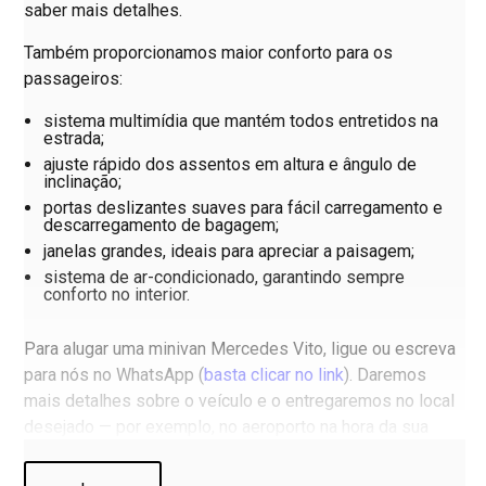
saber mais detalhes.
Também proporcionamos maior conforto para os
passageiros:
sistema multimídia que mantém todos entretidos na
estrada;
ajuste rápido dos assentos em altura e ângulo de
inclinação;
portas deslizantes suaves para fácil carregamento e
descarregamento de bagagem;
janelas grandes, ideais para apreciar a paisagem;
sistema de ar-condicionado, garantindo sempre
conforto no interior.
Para alugar uma minivan Mercedes Vito, ligue ou escreva
para nós no WhatsApp (
basta clicar no link
). Daremos
mais detalhes sobre o veículo e o entregaremos no local
desejado — por exemplo, no aeroporto na hora da sua
chegada.