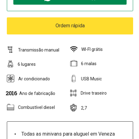
Ordem rápida
WI-FI grátis
Transmissão manual
6 malas
6 lugares
Ar condicionado
USB Music
2016
Drive traseiro
Ano de fabricação
Combustível diesel
2,7
Todas as minivans para aluguel em Veneza