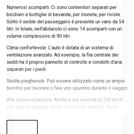
Numerosi scomparti. Ci sono contenitori separati per
bicchieri e bottiglie di bevande, per monete, per riviste.
Sotto il sedile del passeggero è presente un vano da 54
litri. In totale, nell'abitacolo ci sono 14 scomparti con un
volume complessivo di 90 litri.
Clima confortevole. L'auto è dotata di un sistema di
ventilazione avanzato. Ad esempio, la fila centrale dei
sedili ha il proprio pannello di controllo e condotti d'aria
separati per i piedi.
Sedile pieghevole. Può essere utilizzato come un ampio
tavolino per lavorare o fare uno spuntino durante il viaggio.
Alta insonorizzazione. Anche a una velocità di 130 km/h
non sarà necessario alzare la voce per sentirsi. Basta
parlare a bassa voce.
Maggiore comfort. L'elegante design degli interni crea una
sensazione di lusso. La comoda regolazione di ogni