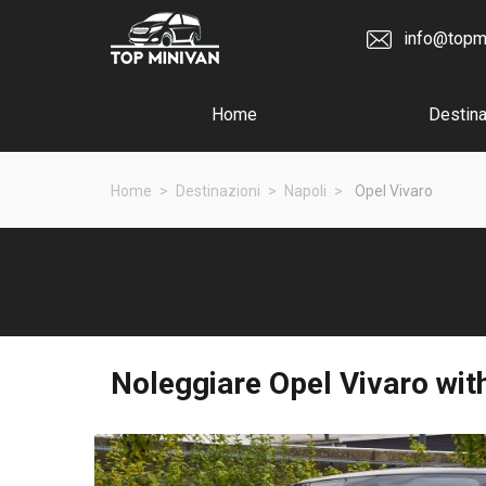
info@topm
Home
Destina
Home
Destinazioni
Napoli
Opel Vivaro
Noleggiare
Opel Vivaro
with