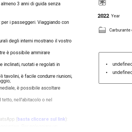
 almeno 3 anni di guida senza
2022
Year
rt per i passeggeri. Viaggiando con
Carburante 
rali degli interni mostrano il vostro
stre è possibile ammirare
undefined
clinati, ruotati e regolati in
undefined
tavolini, è facile condurre riunioni,
aggio;
ediale, è possibile ascoltare
etto, nell'abitacolo o nel
hatsApp (
basta cliccare sul link
):
ggiuntive. Per noleggiare un