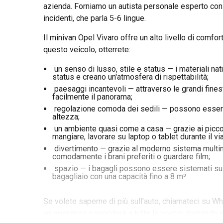
azienda. Forniamo un autista personale esperto con
incidenti, che parla 5-6 lingue.
Il minivan Opel Vivaro offre un alto livello di comfo
questo veicolo, otterrete:
un senso di lusso, stile e status — i materiali natu
status e creano un'atmosfera di rispettabilità;
paesaggi incantevoli — attraverso le grandi fine
facilmente il panorama;
regolazione comoda dei sedili — possono essere in
altezza;
un ambiente quasi come a casa — grazie ai piccoli 
mangiare, lavorare su laptop o tablet durante il vi
divertimento — grazie al moderno sistema multim
comodamente i brani preferiti o guardare film;
spazio — i bagagli possono essere sistemati sul t
bagagliaio con una capacità fino a 8 m³.
Se volete saperne di più sull'auto, chiamateci su W
un operatore risponderà a tutte le vostre domande a