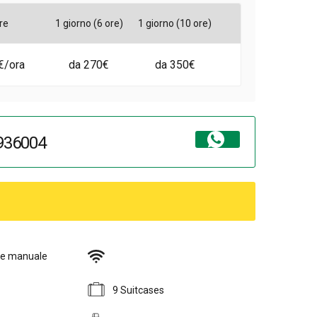
re
1 giorno (6 ore)
1 giorno (10 ore)
€/ora
da 270€
da 350€
936004
ne manuale
9 Suitcases