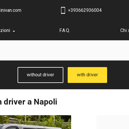
inivan.com
+393662936004
zioni
F.A.Q.
Chi
without driver
with driver
 driver a Napoli