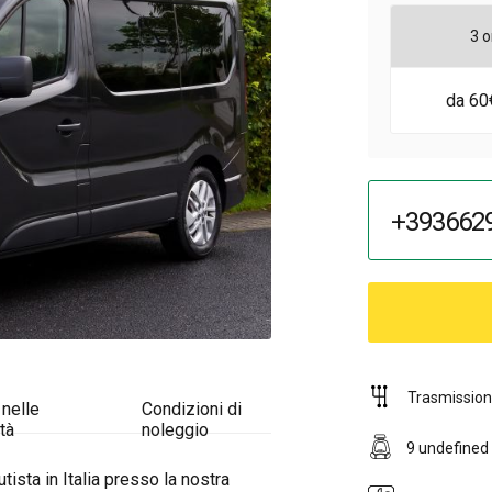
3 o
da 60
+393662
Trasmissio
 nelle
Condizioni di
tà
noleggio
9 undefined
tista in Italia presso la nostra