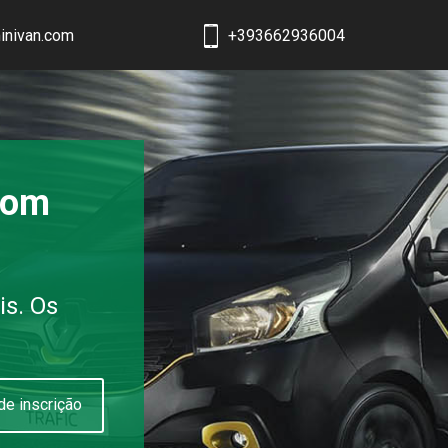
inivan.com
+393662936004
com
is. Os
de inscrição