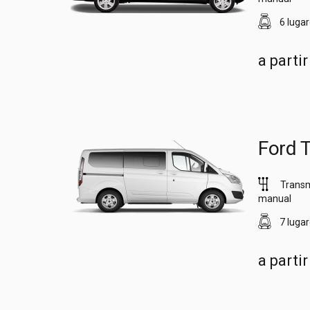
6 luga
a parti
Ford 
Trans
manual
7 luga
a parti