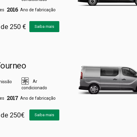
2016
res
Ano de fabricação
r de 250 €
Saiba mais
Tourneo
Ar
missão
condicionado
2017
res
Ano de fabricação
r de 250€
Saiba mais