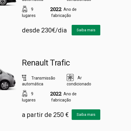
2022
9
Ano de
lugares
fabricação
desde 230€/dia
Saiba mais
Renault Trafic
Ar
Transmissão
automática
condicionado
2022
9
Ano de
lugares
fabricação
a partir de 250 €
Saiba mais