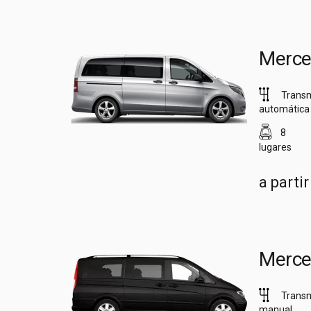
Merce
Trans
automática
8
lugares
a parti
Merce
Trans
manual