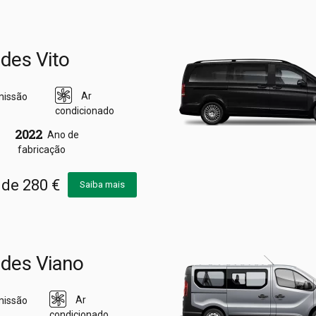
des Vito
Ar
missão
condicionado
2022
Ano de
fabricação
r de 280 €
Saiba mais
des Viano
Ar
missão
condicionado