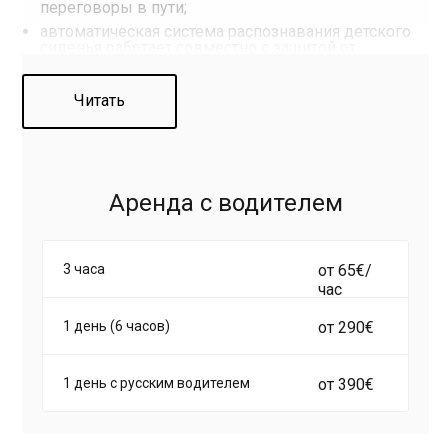
переговоры в пути;
автоматическая система распознавания детского
сиденья работает совместно с защитой от
открытия замков детьми;
высокая вместимость — багаж можно перевозить
Читать
на крыше и в багажнике, а в салоне
предусмотрено множество отделений;
продуманная мультимедийная система с
возможностью выходить в интернет, смотреть
видео, слушать музыку.
Аренда с водителем
Чтобы арендовать минивэн Mercedes Viano с
водителем в Италии, позвоните или напишите нам по
3 часа
от 65€/
WhatsApp (
просто нажав по ссылке
). Расскажем
час
подробнее об авто, ответим на вопросы,
забронируем машину на указанные вами дни.
1 день (6 часов)
от 290€
1 день с русским водителем
от 390€